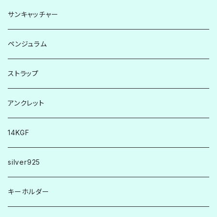
ゴム
ゴールド系
サンキャッチャー
革
天然素材
ペンジュラム
ストラップ
アンクレット
14KGF
silver925
キーホルダー