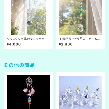
クリスタル水晶のサンキャッチャ
子猫が寄りそう月のチャームの
ー
サンキャッチャー
¥4,000
¥2,800
その他の商品