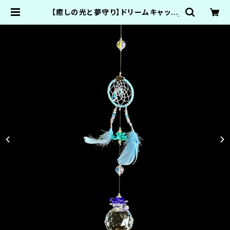
【癒しの光と夢守り】ドリームキャッチ
ャー × サンキャッチャー《水色の羽》 |
まんげつのいろ