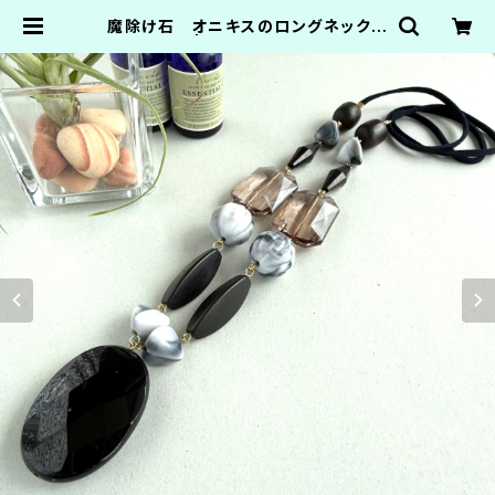
魔除け石 オニキスのロングネックレ
ス | まんげつのいろ