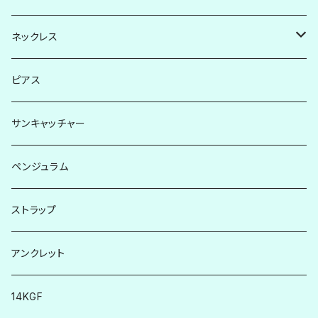
シルバー系
ネックレス
ゴールド系
シルバー系
ピアス
ゴム
ゴールド系
サンキャッチャー
革
天然素材
ペンジュラム
ストラップ
アンクレット
14KGF