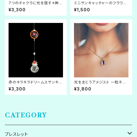
7つのチャクラに光を宿す＊神聖
ミニサンキャッチャーのフラワー
幾何学サンキャッチャー《フラワ
オブライフ キーホルダー
¥3,300
¥1,500
ー・オブ・ライフ》
赤のキラキラドリームスサンキャ
光をまとうアメジスト 一粒ネッ
ッチャー
クレス【M】
¥3,300
¥3,800
CATEGORY
ブレスレット