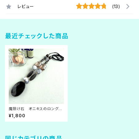
レビュー
(13)
最近チェックした商品
魔除け石 オニキスのロングネ
ックレス
¥1,800
同じカテゴリの商品